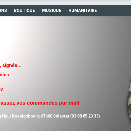
ONS
BOUTIQUE
MUSIQUE
HUMANITAIRE
n, signée…
êtes
le
assez vos commandes par
mail
ouvrez nos Gale
du Haut Koenigsbourg 67600 Sélestat (03 88 85 23 33)